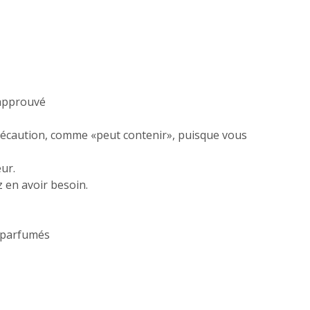
 approuvé
précaution, comme «peut contenir», puisque vous
ur.
 en avoir besoin.
s parfumés